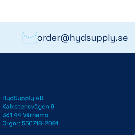
order@hydsupply.se
HydSupply AB
d
Kalkstensvägen 9
331 44 Värnamo
Orgnr: 556718-2091