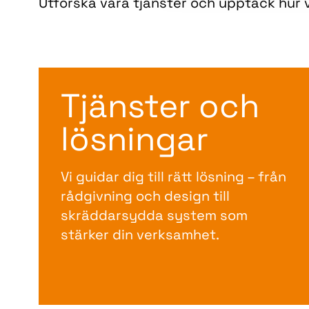
Utforska våra tjänster och upptäck hur v
Tjänster och
lösningar
Vi guidar dig till rätt lösning – från
rådgivning och design till
skräddarsydda system som
stärker din verksamhet.