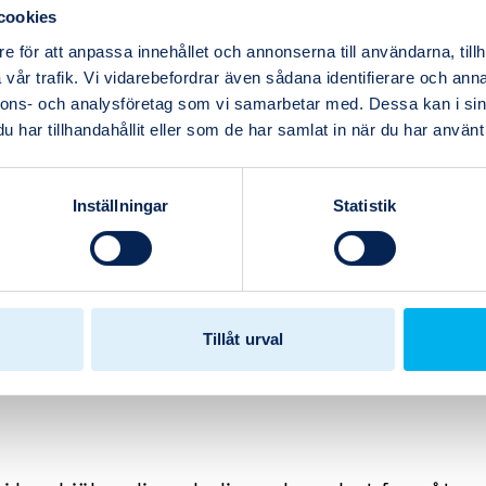
a
cookies
 för att
e för att anpassa innehållet och annonserna till användarna, tillh
vår trafik. Vi vidarebefordrar även sådana identifierare och anna
nnons- och analysföretag som vi samarbetar med. Dessa kan i sin
har tillhandahållit eller som de har samlat in när du har använt 
Inställningar
Statistik
r kräver smarta
Tillåt urval