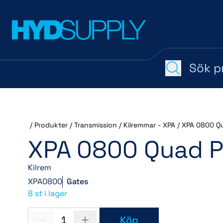
/
Produkter
/
Transmission
/
Kilremmar - XPA
/
XPA 0800 Q
XPA 0800 Quad P
Kilrem
XPA0800
Gates
8 st i lager
1
Köp