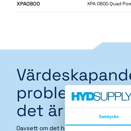
XPA0800
XPA 0800 Quad Pow
Värdeskapand
problemlösare
det är vi
Samtycke
Oavsett om det handlar om att förebygg