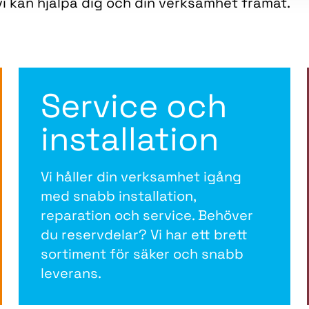
i kan hjälpa dig och din verksamhet framåt.
Service och
installation
Vi håller din verksamhet igång
med snabb installation,
reparation och service. Behöver
du reservdelar? Vi har ett brett
sortiment för säker och snabb
leverans.