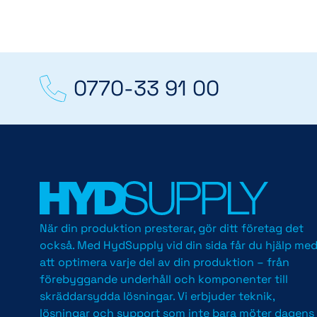
0770-33 91 00
När din produktion presterar, gör ditt företag det
också. Med HydSupply vid din sida får du hjälp me
att optimera varje del av din produktion – från
förebyggande underhåll och komponenter till
skräddarsydda lösningar. Vi erbjuder teknik,
lösningar och support som inte bara möter dagens