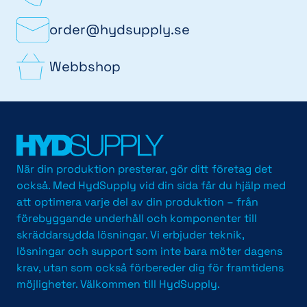
order@hydsupply.se
Webbshop
När din produktion presterar, gör ditt företag det
också. Med HydSupply vid din sida får du hjälp med
att optimera varje del av din produktion – från
förebyggande underhåll och komponenter till
skräddarsydda lösningar. Vi erbjuder teknik,
lösningar och support som inte bara möter dagens
krav, utan som också förbereder dig för framtidens
möjligheter. Välkommen till HydSupply.