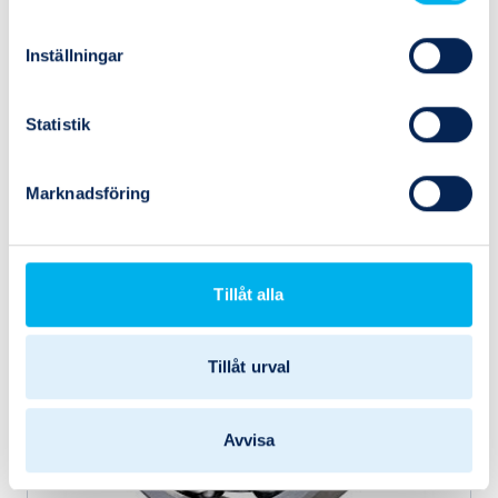
60022RSFAG
FAG
Inställningar
6002-C-2HRS
Statistik
Marknadsföring
Tillåt alla
Tillåt urval
Avvisa