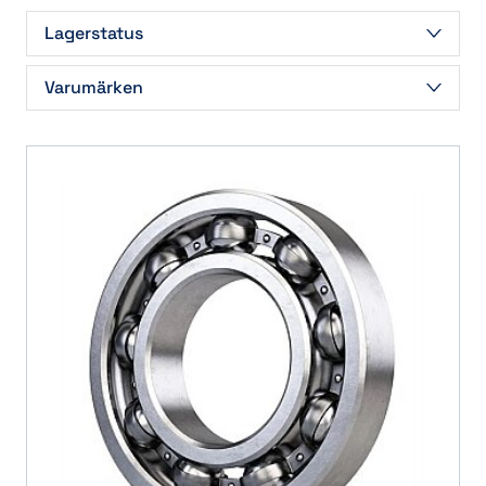
Lagerstatus
Beställningsvara
(274)
Varumärken
I lager
(192)
FAG
(93)
NACHI
(1)
NSK
(48)
NTN
(17)
SKF
(33)
SNR
(2)