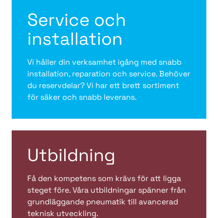
Service och
installation
Vi håller din verksamhet igång med snabb
installation, reparation och service. Behöver
du reservdelar? Vi har ett brett sortiment
för säker och snabb leverans.
Utbildning
Få den kompetens som krävs för att ligga
steget före. Våra utbildningar spänner från
grundläggande pneumatik till avancerad
teknisk utveckling.