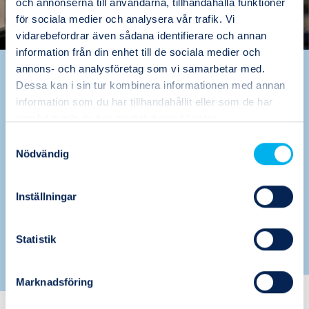
och annonserna till användarna, tillhandahålla funktioner
för sociala medier och analysera vår trafik. Vi
vidarebefordrar även sådana identifierare och annan
information från din enhet till de sociala medier och
annons- och analysföretag som vi samarbetar med.
Värdeskapande
Dessa kan i sin tur kombinera informationen med annan
problemlösare, det är vi
information som du har tillhandahållit eller som de har
samlat in när du har använt deras tjänster.
Oavsett om det handlar om att förebygga
Samtyckesval
Nödvändig
driftstopp, öka effektiviteten eller skapa
hållbara lösningar för framtiden, är vi här för
att stärka din verksamhet.
Inställningar
Läs mer om hur vi jobbar
Statistik
Marknadsföring