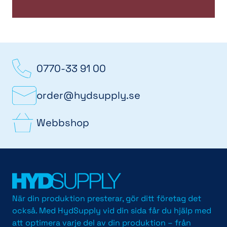
0770-33 91 00
order@hydsupply.se
Webbshop
När din produktion presterar, gör ditt företag det
också. Med HydSupply vid din sida får du hjälp med
att optimera varje del av din produktion – från