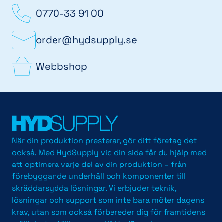
0770-33 91 00
order@hydsupply.se
Webbshop
När din produktion presterar, gör ditt företag det
också. Med HydSupply vid din sida får du hjälp med
att optimera varje del av din produktion – från
förebyggande underhåll och komponenter till
skräddarsydda lösningar. Vi erbjuder teknik,
lösningar och support som inte bara möter dagens
krav, utan som också förbereder dig för framtidens