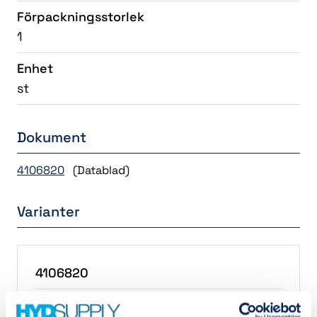
Förpackningsstorlek
1
Enhet
st
Dokument
4106820
(Datablad)
Varianter
4106820
VHEF-ES-B53E-G18