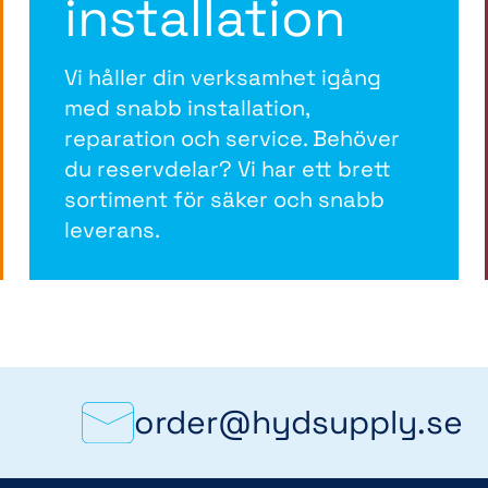
installation
Vi håller din verksamhet igång
med snabb installation,
reparation och service. Behöver
du reservdelar? Vi har ett brett
sortiment för säker och snabb
leverans.
order@hydsupply.se