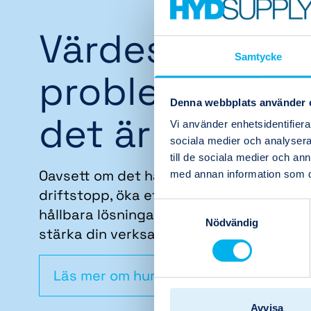
Värdeskapand
Samtycke
problemlösare
Denna webbplats använder 
det är vi
Vi använder enhetsidentifierar
sociala medier och analysera 
till de sociala medier och a
Oavsett om det handlar om att förebygg
med annan information som du 
driftstopp, öka effektiviteten eller skap
Samtyckesval
hållbara lösningar för framtiden, är vi här
Nödvändig
stärka din verksamhet.
Läs mer om hur vi jobbar
Avvisa