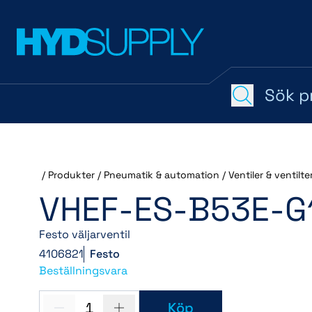
/
Produkter
/
Pneumatik & automation
/
Ventiler & ventilte
VHEF-ES-B53E-G
Festo väljarventil
4106821
Festo
Beställningsvara
1
Köp