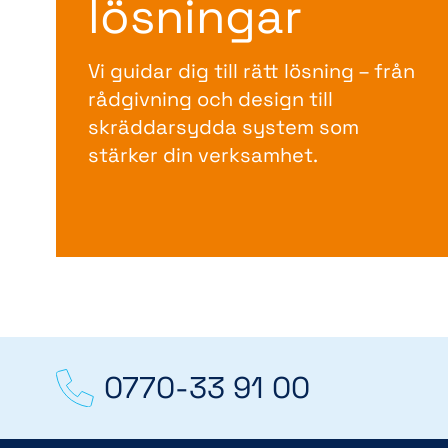
lösningar
Vi guidar dig till rätt lösning – från
rådgivning och design till
skräddarsydda system som
stärker din verksamhet.
0770-33 91 00