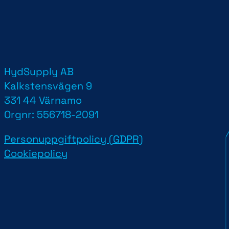
HydSupply AB
d
Kalkstensvägen 9
331 44 Värnamo
Orgnr: 556718-2091
Personuppgiftpolicy (GDPR)
Cookiepolicy