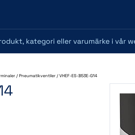
rminaler
/
Pneumatikventiler
/
VHEF-ES-B53E-G14
14