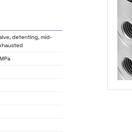
lve, detenting, mid-
exhausted
 MPa