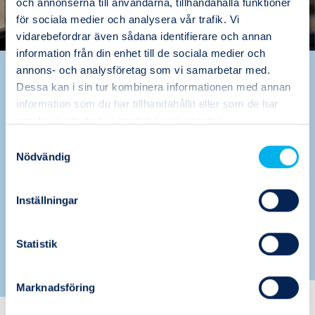
och annonserna till användarna, tillhandahålla funktioner
för sociala medier och analysera vår trafik. Vi
vidarebefordrar även sådana identifierare och annan
information från din enhet till de sociala medier och
annons- och analysföretag som vi samarbetar med.
Värdeskapande
Dessa kan i sin tur kombinera informationen med annan
problemlösare, det är vi
information som du har tillhandahållit eller som de har
samlat in när du har använt deras tjänster.
Oavsett om det handlar om att förebygga
Samtyckesval
Nödvändig
driftstopp, öka effektiviteten eller skapa
hållbara lösningar för framtiden, är vi här för
att stärka din verksamhet.
Inställningar
Läs mer om hur vi jobbar
Statistik
Marknadsföring