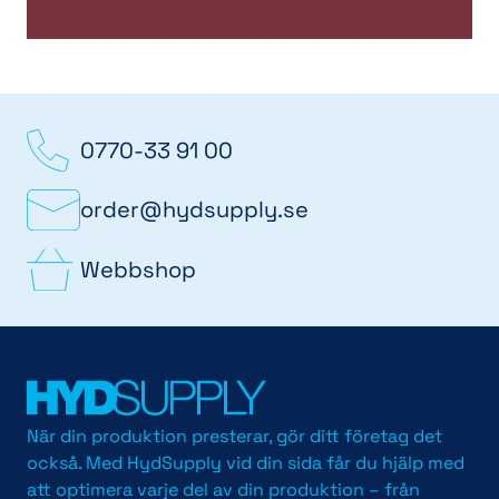
0770-33 91 00
order@hydsupply.se
Webbshop
När din produktion presterar, gör ditt företag det
också. Med HydSupply vid din sida får du hjälp med
att optimera varje del av din produktion – från