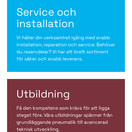
Service och
installation
Vi håller din verksamhet igång med snabb
installation, reparation och service. Behöver
du reservdelar? Vi har ett brett sortiment
för säker och snabb leverans.
Utbildning
Få den kompetens som krävs för att ligga
steget före. Våra utbildningar spänner från
grundläggande pneumatik till avancerad
teknisk utveckling.