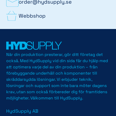
order@hydsupply.se
Webbshop
När din produktion presterar, gör ditt företag det
också. Med HydSupply vid din sida får du hjälp med
att optimera varje del av din produktion – från
förebyggande underhåll och komponenter till
skräddarsydda lösningar. Vi erbjuder teknik,
lösningar och support som inte bara möter dagens
krav, utan som också förbereder dig för framtidens
möjligheter. Välkommen till HydSupply.
HydSupply AB