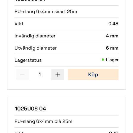
PU-slang 6x4mm svart 25m
Vikt
0.48
Invändig diameter
4 mm
Utvändig diameter
6 mm
Lagerstatus
I lager
1
Köp
(1)
1025U06 04
PU-slang 6x4mm blå 25m