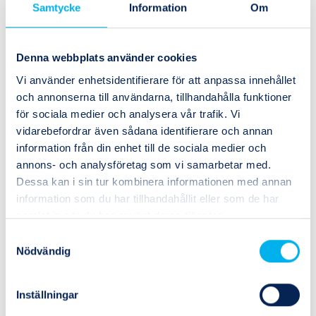
Samtycke
Information
Om
1
Köp
(1)
Denna webbplats använder cookies
Vi använder enhetsidentifierare för att anpassa innehållet
1025U08 04
och annonserna till användarna, tillhandahålla funktioner
för sociala medier och analysera vår trafik. Vi
PU-slang 8x5,5mm blå 25m
vidarebefordrar även sådana identifierare och annan
information från din enhet till de sociala medier och
Vikt
0.81
annons- och analysföretag som vi samarbetar med.
Invändig diameter
5.5 mm
Dessa kan i sin tur kombinera informationen med annan
information som du har tillhandahållit eller som de har
Utvändig diameter
8 mm
samlat in när du har använt deras tjänster.
Samtyckesval
Lagerstatus
I lager
Nödvändig
1
Köp
(3)
Inställningar