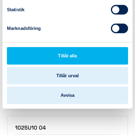
Statistik
1025U10 01
Marknadsföring
PU-slang 10x7mm svart 25m
Vikt
1.19
Invändig diameter
7 mm
Tillåt alla
Utvändig diameter
10 mm
Tillåt urval
Lagerstatus
Beställningsvara
1
Köp
Avvisa
1025U10 04