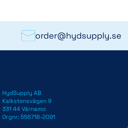
order@hydsupply.se
HydSupply AB
d
Kalkstensvägen 9
331 44 Värnamo
Orgnr: 556718-2091