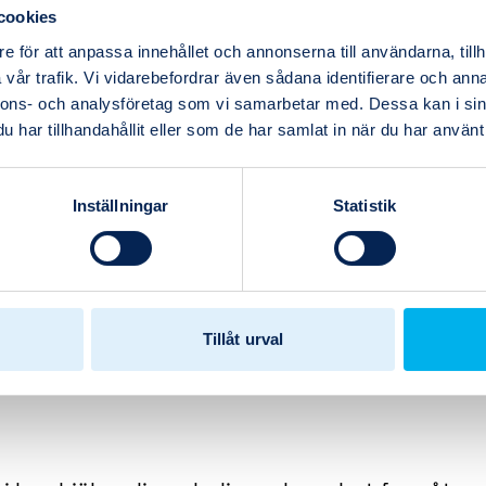
a
cookies
 för att
e för att anpassa innehållet och annonserna till användarna, tillh
vår trafik. Vi vidarebefordrar även sådana identifierare och anna
nnons- och analysföretag som vi samarbetar med. Dessa kan i sin
har tillhandahållit eller som de har samlat in när du har använt 
Inställningar
Statistik
r kräver smarta
Tillåt urval