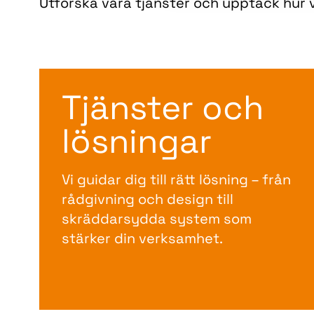
Utforska våra tjänster och upptäck hur v
Tjänster och
lösningar
Vi guidar dig till rätt lösning – från
rådgivning och design till
skräddarsydda system som
stärker din verksamhet.