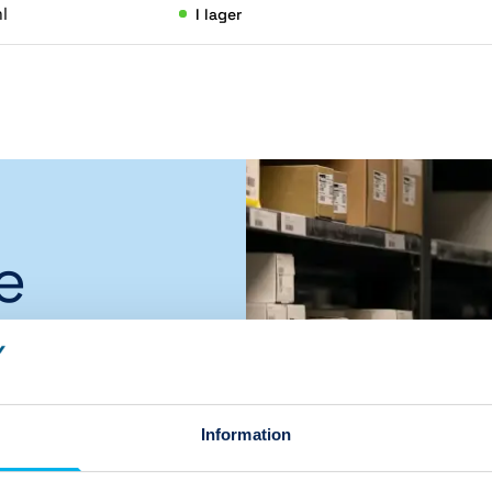
l
I lager
(7)
(18)
e
,
Information
a