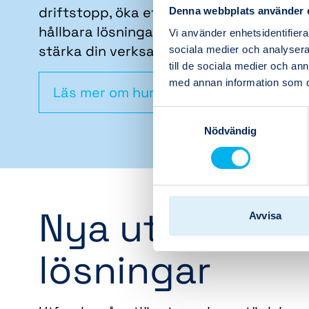
driftstopp, öka effektiviteten eller skap
Denna webbplats använder 
hållbara lösningar för framtiden, är vi här
Vi använder enhetsidentifierar
stärka din verksamhet.
sociala medier och analysera 
till de sociala medier och a
med annan information som du 
Läs mer om hur vi jobbar
Samtyckesval
Nödvändig
Nya utmaninga
Avvisa
lösningar