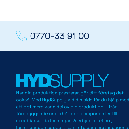
0770-33 91 00
När din produktion presterar, gör ditt företag det
också. Med HydSupply vid din sida får du hjälp me
att optimera varje del av din produktion – från
förebyggande underhåll och komponenter till
skräddarsydda lösningar. Vi erbjuder teknik,
lösningar och support som inte bara möter dagens