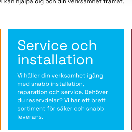
i kan hjälpa dig och din verksamhet framåt.
Service och
installation
Vi håller din verksamhet igång
med snabb installation,
reparation och service. Behöver
du reservdelar? Vi har ett brett
sortiment för säker och snabb
leverans.