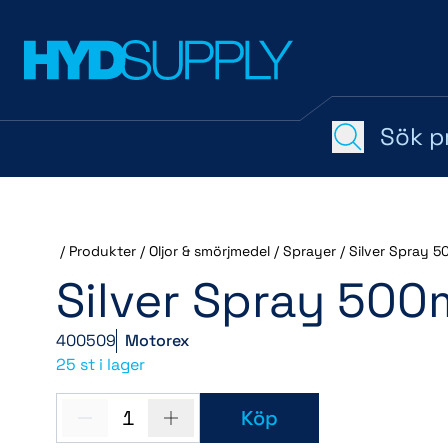
/
Produkter
/
Oljor & smörjmedel
/
Sprayer
/
Silver Spray 5
Silver Spray 500
400509
Motorex
25 st i lager
1
Köp