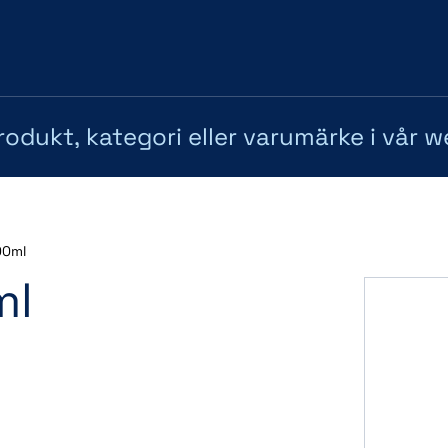
00ml
ml