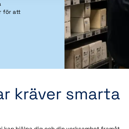
a
 för att
r kräver smarta
i kan hjälpa dig och din verksamhet framåt.