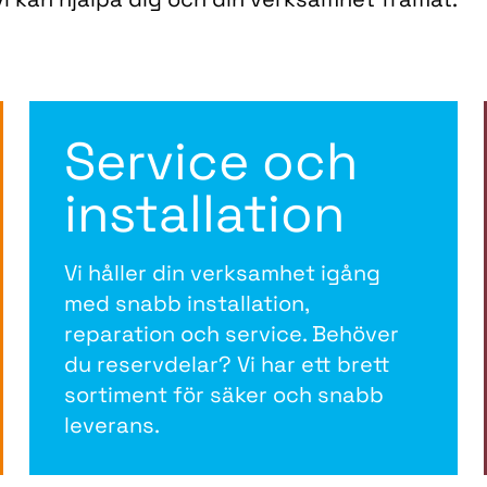
Service och
installation
Vi håller din verksamhet igång
med snabb installation,
reparation och service. Behöver
du reservdelar? Vi har ett brett
sortiment för säker och snabb
leverans.