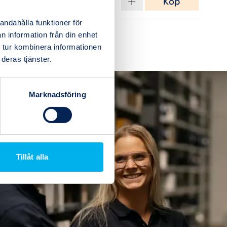
1
Köp
.16
I lager
(2)
(13)
andahålla funktioner för
n information från din enhet
(9)
 tur kombinera informationen
(19)
deras tjänster.
Marknadsföring
Tillåt alla