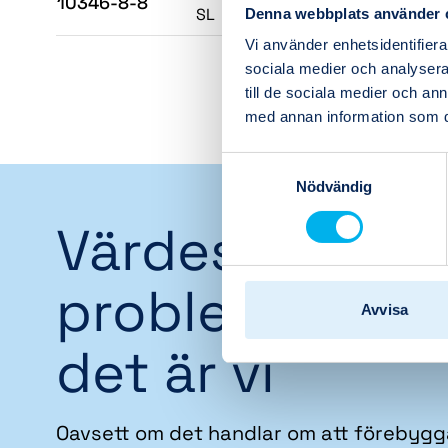
10346-8-8
-8 (1/
SL
Denna webbplats använder 
Vi använder enhetsidentifierar
sociala medier och analysera 
till de sociala medier och a
med annan information som du 
Samtyckesval
Nödvändig
Värdeskapand
problemlösare
Avvisa
det är vi
Oavsett om det handlar om att förebygg