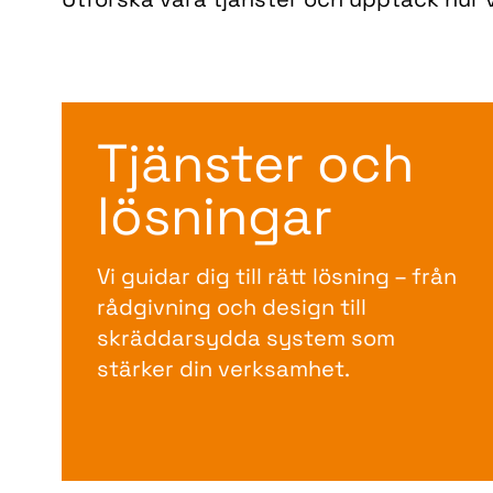
Tjänster och
lösningar
Vi guidar dig till rätt lösning – från
rådgivning och design till
skräddarsydda system som
stärker din verksamhet.