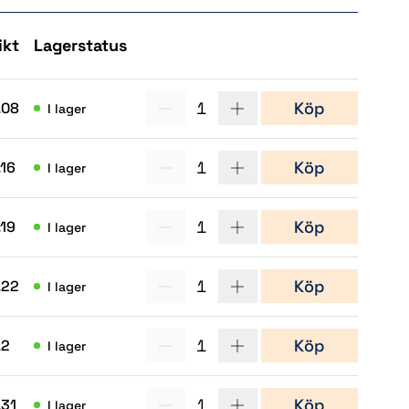
ikt
Lagerstatus
Köp
1
Köp
.08
I lager
1
Köp
.16
I lager
(2)
1
Köp
.19
I lager
(9)
1
Köp
.22
I lager
(10)
1
Köp
.2
I lager
(3)
(8)
1
Köp
.31
I lager