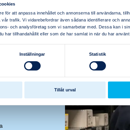
2)
3/4-16
34 mm
0
cookies
e för att anpassa innehållet och annonserna till användarna, tillh
vår trafik. Vi vidarebefordrar även sådana identifierare och anna
nnons- och analysföretag som vi samarbetar med. Dessa kan i sin
har tillhandahållit eller som de har samlat in när du har använt 
Inställningar
Statistik
e
,
Tillåt urval
a