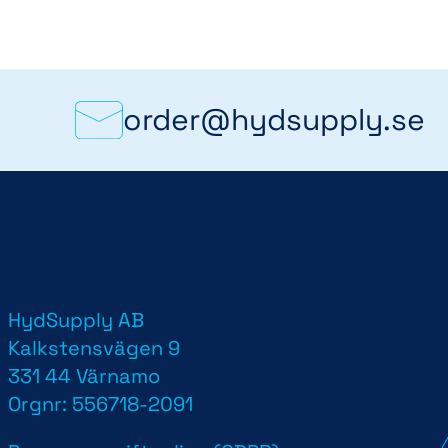
order@hydsupply.se
HydSupply AB
d
Kalkstensvägen 9
331 44 Värnamo
Orgnr: 556718-2091