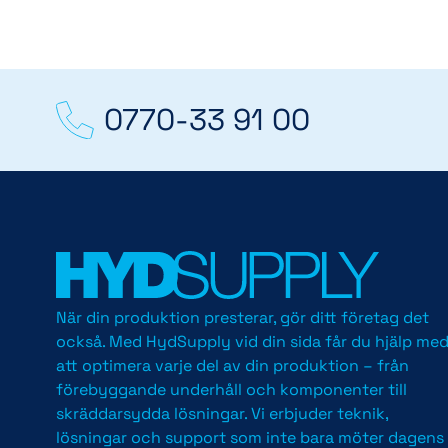
0770-33 91 00
När din produktion presterar, gör ditt företag det
också. Med HydSupply vid din sida får du hjälp me
att optimera varje del av din produktion – från
förebyggande underhåll och komponenter till
skräddarsydda lösningar. Vi erbjuder teknik,
lösningar och support som inte bara möter dagens