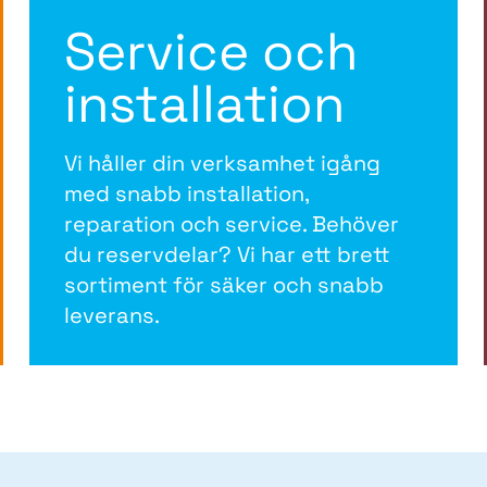
Service och
installation
Vi håller din verksamhet igång
med snabb installation,
reparation och service. Behöver
du reservdelar? Vi har ett brett
sortiment för säker och snabb
leverans.