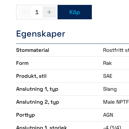
1
Köp
Egenskaper
Stommaterial
Rostfritt s
Form
Rak
Produkt, stil
SAE
Anslutning 1, typ
Slang
Anslutning 2, typ
Male NPTF 
Porttyp
AGN
Anslutning 1, storlek
-4 (1/4)