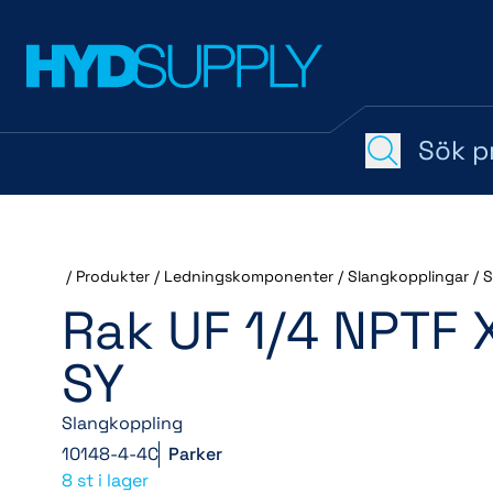
/
Produkter
/
Ledningskomponenter
/
Slangkopplingar
/
S
Rak UF 1/4 NPTF X
SY
Slangkoppling
10148-4-4C
Parker
8 st i lager