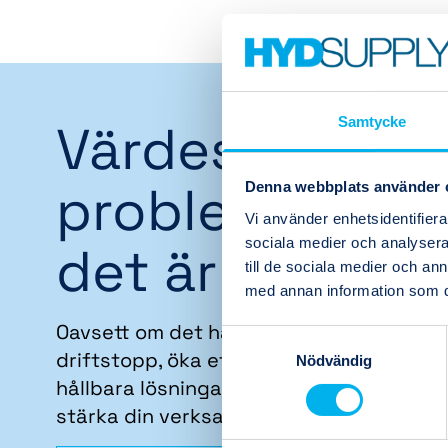
Samtycke
Värdeskapand
problemlösare
Denna webbplats använder 
Vi använder enhetsidentifierar
sociala medier och analysera 
det är vi
till de sociala medier och a
med annan information som du 
Oavsett om det handlar om att förebygg
Samtyckesval
driftstopp, öka effektiviteten eller skap
Nödvändig
hållbara lösningar för framtiden, är vi här
stärka din verksamhet.