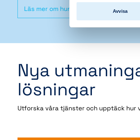
Läs mer om hur vi jobbar
Avvisa
Nya utmaninga
lösningar
Utforska våra tjänster och upptäck hur v