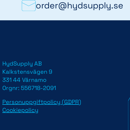
order@hydsupply.se
HydSupply AB
d
Kalkstensvägen 9
331 44 Värnamo
Orgnr: 556718-2091
Personuppgiftpolicy (GDPR)
Cookiepolicy