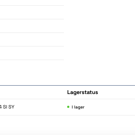
Lagerstatus
Kö
4 Sl SY
I lager
(8)