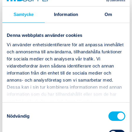
Lagerstatus
I lager
Samtycke
Information
Om
1
Köp
(41)
(1)
Denna webbplats använder cookies
Vi använder enhetsidentifierare för att anpassa innehållet
och annonserna till användarna, tillhandahålla funktioner
10670-20-16-SM
för sociala medier och analysera vår trafik. Vi
vidarebefordrar även sådana identifierare och annan
Rak IR 1 5/8 UNF JIC x 1 SL
information från din enhet till de sociala medier och
Anslutning 1, storlek
-16 (1)
annons- och analysföretag som vi samarbetar med.
Dessa kan i sin tur kombinera informationen med annan
Anslutning 2, storlek
1 5/8-12
information som du har tillhandahållit eller som de har
samlat in när du har använt deras tjänster.
Anslutning längd
52 mm
Samtyckesval
Maximalt drifttryck
210 bar
Nödvändig
Vikt
0.94