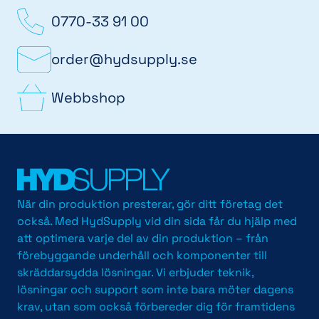
0770-33 91 00
order@hydsupply.se
Webbshop
När din produktion presterar, gör ditt företag det
också. Med HydSupply vid din sida får du hjälp med
att optimera varje del av din produktion – från
förebyggande underhåll och komponenter till
skräddarsydda lösningar. Vi erbjuder teknik,
lösningar och support som inte bara möter dagens
krav, utan som också förbereder dig för framtidens