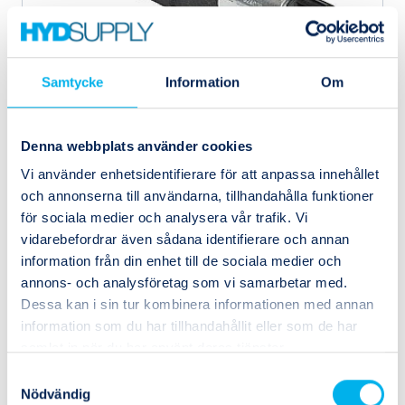
Samtycke
Information
Om
Denna webbplats använder cookies
Vi använder enhetsidentifierare för att anpassa innehållet
D1VW004CNTW
Parker
Riktningsventil NG6 230 VAC
och annonserna till användarna, tillhandahålla funktioner
för sociala medier och analysera vår trafik. Vi
vidarebefordrar även sådana identifierare och annan
information från din enhet till de sociala medier och
annons- och analysföretag som vi samarbetar med.
Dessa kan i sin tur kombinera informationen med annan
information som du har tillhandahållit eller som de har
samlat in när du har använt deras tjänster.
Samtyckesval
Nödvändig