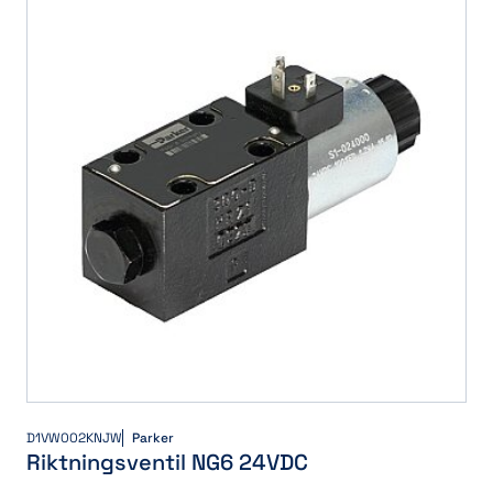
Pressure reliefed from A–T and B–T
(1)
Pressure reliefed from B-T
(2)
Pressure reliefed from P-T
(5)
Pressure relieved from P-T
(1)
Proportional, 3-way
(2)
Reduction in port A
(2)
Reduction in port B
(1)
Reduction in port P
(9)
Single Pilot to Open Check
(3)
Transitory position closed
(1)
D1VW002KNJW
Parker
Riktningsventil NG6 24VDC