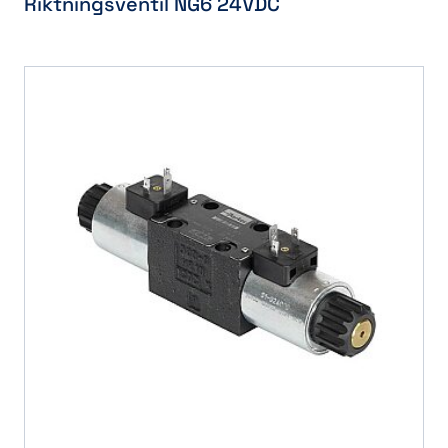
Riktningsventil NG6 24VDC