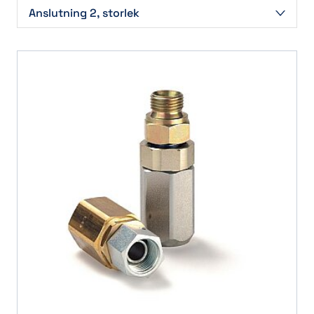
Parker
(8)
Anslutning 2, storlek
1 1/4
(2)