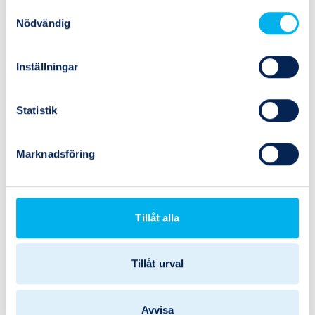
Samtyckesval
Nödvändig
Inställningar
Statistik
Marknadsföring
Tillåt alla
750-QC
Parker
SWIVEL JOINT 3/4
Tillåt urval
Avvisa