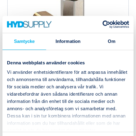
Samtycke
Information
Om
Denna webbplats använder cookies
Vi använder enhetsidentifierare för att anpassa innehållet
5KRAW21IW21
Parker
och annonserna till användarna, tillhandahålla funktioner
Svivel rak Inv/Utv G1/2
för sociala medier och analysera vår trafik. Vi
vidarebefordrar även sådana identifierare och annan
information från din enhet till de sociala medier och
annons- och analysföretag som vi samarbetar med.
Dessa kan i sin tur kombinera informationen med annan
information som du har tillhandahållit eller som de har
samlat in när du har använt deras tjänster.