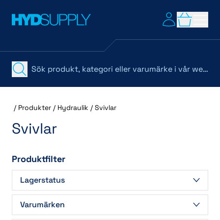
/
Produkter
/
Hydraulik
/
Svivlar
Svivlar
Produktfilter
Lagerstatus
Beställningsvara
(8)
Varumärken
I lager
(7)