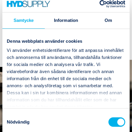
TRYCKRED.VENTIL 30L/MIN
Lagerstatus
I lager
Samtycke
Information
Om
1
Köp
(1)
Denna webbplats använder cookies
Vi använder enhetsidentifierare för att anpassa innehållet
och annonserna till användarna, tillhandahålla funktioner
för sociala medier och analysera vår trafik. Vi
vidarebefordrar även sådana identifierare och annan
information från din enhet till de sociala medier och
annons- och analysföretag som vi samarbetar med.
Dessa kan i sin tur kombinera informationen med annan
information som du har tillhandahållit eller som de har
samlat in när du har använt deras tjänster.
Samtyckesval
Nödvändig