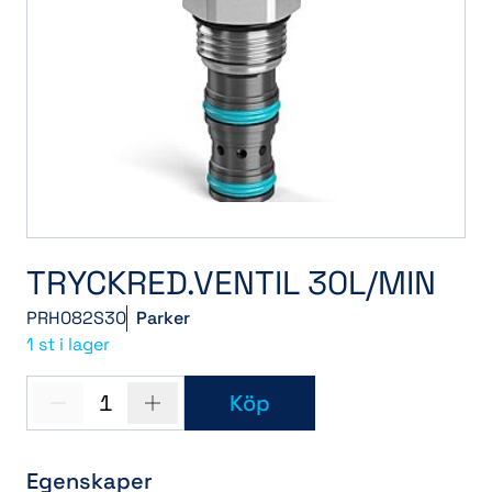
TRYCKRED.VENTIL 30L/MIN
PRH082S30
Parker
1 st i lager
1
Köp
Egenskaper