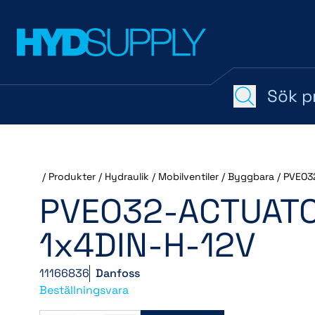
/
Produkter
/
Hydraulik
/
Mobilventiler
/
Byggbara
/
PVEO3
PVEO32-ACTUATO
1x4DIN-H-12V
11166836
Danfoss
Beställningsvara