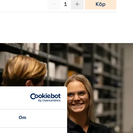
1
Köp
Om