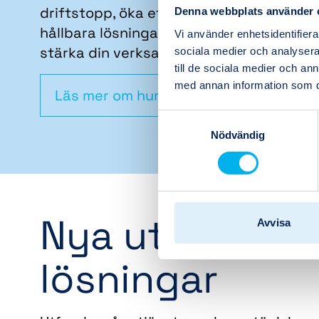
driftstopp, öka effektiviteten eller skap
Denna webbplats använder 
hållbara lösningar för framtiden, är vi här
Vi använder enhetsidentifierar
stärka din verksamhet.
sociala medier och analysera 
till de sociala medier och a
med annan information som du 
Läs mer om hur vi jobbar
Samtyckesval
Nödvändig
Nya utmaninga
Avvisa
lösningar