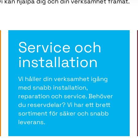
i kan hjälpa dig och din verksamhet framåt.
Service och
installation
Vi håller din verksamhet igång
med snabb installation,
reparation och service. Behöver
du reservdelar? Vi har ett brett
sortiment för säker och snabb
leverans.