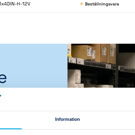
1x4DIN-H-12V
Beställningsvara
e
,
Information
a