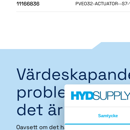
11166836
PVEO32-ACTUATOR--S7-
Värdeskapand
problemlösare
det är vi
Samtycke
Oavsett om det handlar om att förebygg