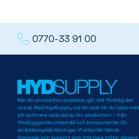
0770-33 91 00
När din produktion presterar, gör ditt företag det
också. Med HydSupply vid din sida får du hjälp me
att optimera varje del av din produktion – från
förebyggande underhåll och komponenter till
skräddarsydda lösningar. Vi erbjuder teknik,
lösningar och support som inte bara möter dagens