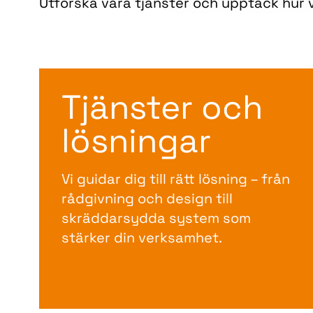
Utforska våra tjänster och upptäck hur v
Tjänster och
lösningar
Vi guidar dig till rätt lösning – från
rådgivning och design till
skräddarsydda system som
stärker din verksamhet.