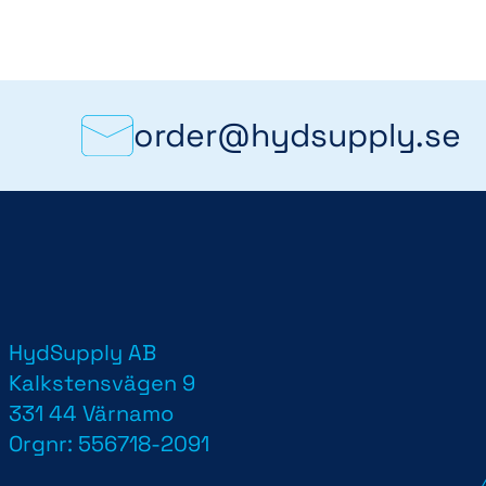
order@hydsupply.se
HydSupply AB
d
Kalkstensvägen 9
331 44 Värnamo
Orgnr: 556718-2091