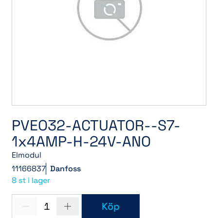
PVEO32-ACTUATOR--S7-
1x4AMP-H-24V-ANO
Elmodul
11166837
Danfoss
8 st i lager
1
Köp