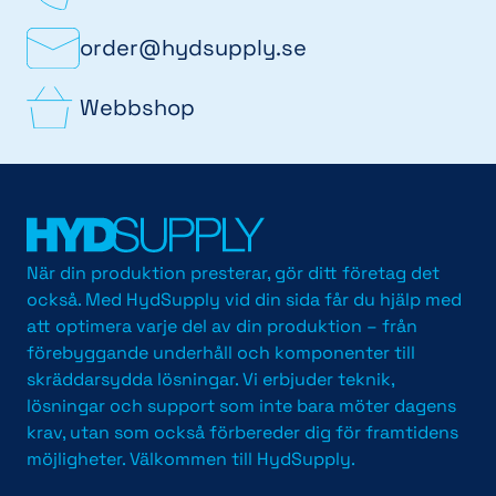
order@hydsupply.se
Webbshop
När din produktion presterar, gör ditt företag det
också. Med HydSupply vid din sida får du hjälp med
att optimera varje del av din produktion – från
förebyggande underhåll och komponenter till
skräddarsydda lösningar. Vi erbjuder teknik,
lösningar och support som inte bara möter dagens
krav, utan som också förbereder dig för framtidens
möjligheter. Välkommen till HydSupply.