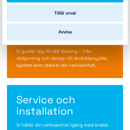
Tillåt urval
Tjänster och
Avvisa
lösningar
Vi guidar dig till rätt lösning – från
rådgivning och design till skräddarsydda
system som stärker din verksamhet.
Service och
installation
Vi håller din verksamhet igång med snabb