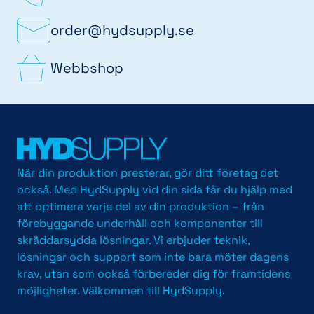
order@hydsupply.se
Webbshop
När din produktion presterar, gör ditt företag det
också. Med HydSupply vid din sida får du hjälp med
att optimera varje del av din produktion – från
förebyggande underhåll och komponenter till
skräddarsydda lösningar. Vi erbjuder teknik,
lösningar och support som inte bara möter dagens
krav, utan som också förbereder dig för framtidens
möjligheter. Välkommen till HydSupply.