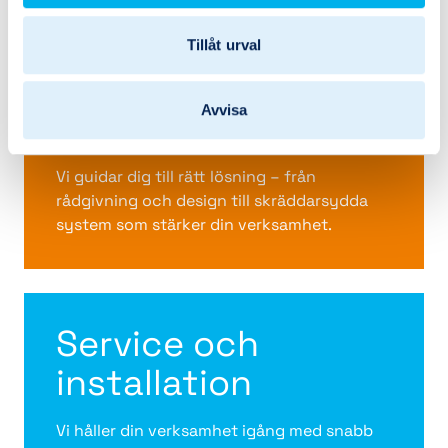
Tillåt urval
Tjänster och
Avvisa
lösningar
Vi guidar dig till rätt lösning – från
rådgivning och design till skräddarsydda
system som stärker din verksamhet.
Service och
installation
Vi håller din verksamhet igång med snabb