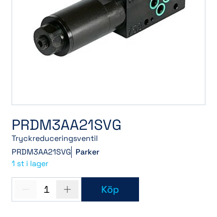
PRDM3AA21SVG
Tryckreduceringsventil
PRDM3AA21SVG
Parker
1 st i lager
1
Köp