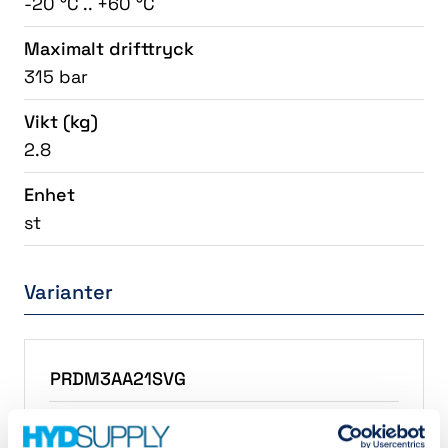
-20 °C .. +60 °C
Maximalt drifttryck
315 bar
Vikt
(kg)
2.8
Enhet
st
Varianter
PRDM3AA21SVG
PRDM3AA21SVG