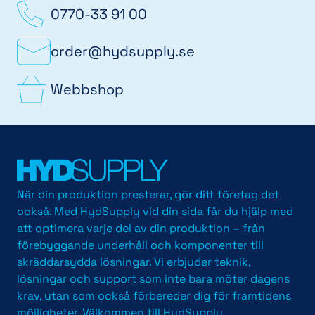
0770-33 91 00
order@hydsupply.se
Webbshop
När din produktion presterar, gör ditt företag det
också. Med HydSupply vid din sida får du hjälp med
att optimera varje del av din produktion – från
förebyggande underhåll och komponenter till
skräddarsydda lösningar. Vi erbjuder teknik,
lösningar och support som inte bara möter dagens
krav, utan som också förbereder dig för framtidens
möjligheter. Välkommen till HydSupply.