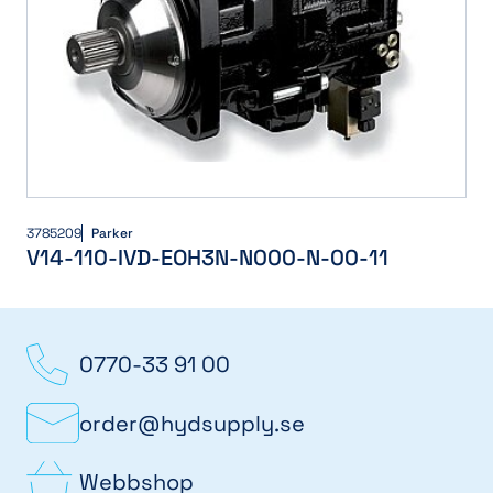
3785209
Parker
V14-110-IVD-EOH3N-N000-N-00-11
0770-33 91 00
order@hydsupply.se
Webbshop