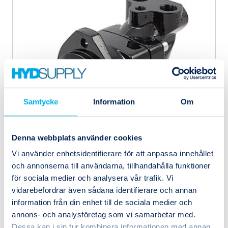
Samtycke
Information
Om
Denna webbplats använder cookies
Vi använder enhetsidentifierare för att anpassa innehållet
och annonserna till användarna, tillhandahålla funktioner
för sociala medier och analysera vår trafik. Vi
3707951
Parker
vidarebefordrar även sådana identifierare och annan
F11-010-GB-CH-K-000 HYDRAULPUMP F11
information från din enhet till de sociala medier och
annons- och analysföretag som vi samarbetar med.
Dessa kan i sin tur kombinera informationen med annan