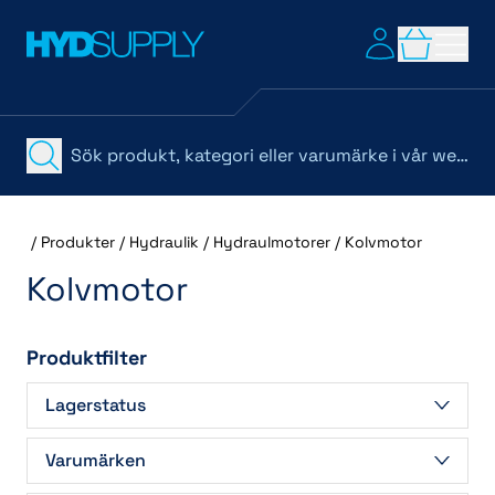
/
Produkter
/
Hydraulik
/
Hydraulmotorer
/
Kolvmotor
Kolvmotor
Produktfilter
Lagerstatus
Beställningsvara
(8)
Varumärken
I lager
(3)