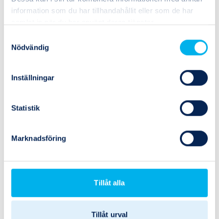
information som du har tillhandahållit eller som de har
samlat in när du har använt deras tjänster.
Samtyckesval
Nödvändig
Inställningar
Statistik
Marknadsföring
Tillåt alla
3709236
Parker
Tillåt urval