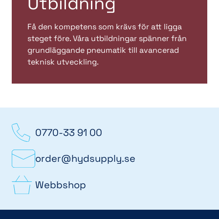
Utbildning
Få den kompetens som krävs för att ligga
steget före. Våra utbildningar spänner från
grundläggande pneumatik till avancerad
teknisk utveckling.
0770-33 91 00
order@hydsupply.se
Webbshop