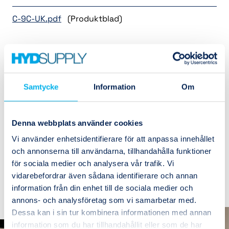
C-9C-UK.pdf
(Produktblad)
Varianter
Samtycke
Information
Om
9C400S
Backventil 1/4 R
Denna webbplats använder cookies
Lagerstatus
I lager
Vi använder enhetsidentifierare för att anpassa innehållet
och annonserna till användarna, tillhandahålla funktioner
1
Köp
för sociala medier och analysera vår trafik. Vi
(1)
vidarebefordrar även sådana identifierare och annan
(1)
information från din enhet till de sociala medier och
(1)
annons- och analysföretag som vi samarbetar med.
Dessa kan i sin tur kombinera informationen med annan
information som du har tillhandahållit eller som de har