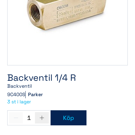
Backventil 1/4 R
Backventil
9C400S
Parker
3 st i lager
1
Köp