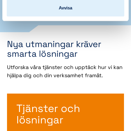
Avvisa
Läs mer om hur vi jobbar
Nya utmaningar kräver
smarta lösningar
Utforska våra tjänster och upptäck hur vi kan
hjälpa dig och din verksamhet framåt.
Tjänster och
lösningar