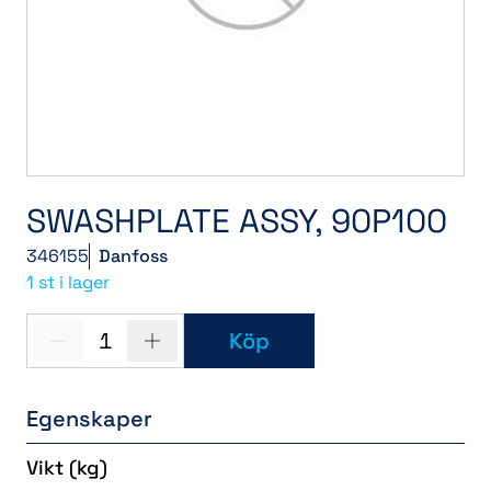
SWASHPLATE ASSY, 90P100
346155
Danfoss
1 st i lager
1
Köp
Egenskaper
Vikt
(kg)