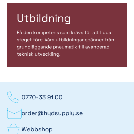
Utbildning
Få den kompetens som krävs för att ligga
steget före. Våra utbildningar spänner från
grundläggande pneumatik till avancerad
teknisk utveckling.
0770-33 91 00
order@hydsupply.se
Webbshop