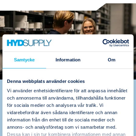
Samtycke
Information
Om
Denna webbplats använder cookies
Vi använder enhetsidentifierare för att anpassa innehållet
Värdeskapande
och annonserna till användarna, tillhandahålla funktioner
problemlösare, det är vi
för sociala medier och analysera vår trafik. Vi
vidarebefordrar även sådana identifierare och annan
Oavsett om det handlar om att förebygga
information från din enhet till de sociala medier och
driftstopp, öka effektiviteten eller skapa
annons- och analysföretag som vi samarbetar med.
Dessa kan i sin tur kombinera informationen med annan
hållbara lösningar för framtiden, är vi här för