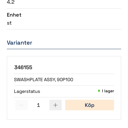
4.2
Enhet
st
Varianter
346155
SWASHPLATE ASSY, 90P100
Lagerstatus
I lager
1
Köp
(1)