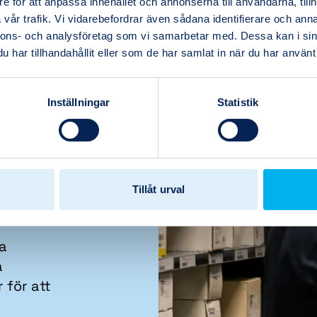
e för att anpassa innehållet och annonserna till användarna, tillh
vår trafik. Vi vidarebefordrar även sådana identifierare och anna
nnons- och analysföretag som vi samarbetar med. Dessa kan i sin
har tillhandahållit eller som de har samlat in när du har använt 
e
Inställningar
Statistik
,
Tillåt urval
a
a
 för att