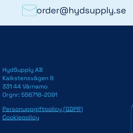
order@hydsupply.se
HydSupply AB
d
Kalkstensvägen 9
331 44 Värnamo
Orgnr: 556718-2091
Personuppgiftpolicy (GDPR)
Cookiepolicy