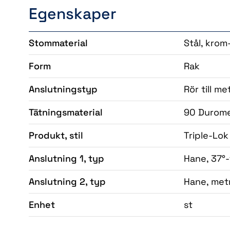
Egenskaper
Stommaterial
Stål, krom-
Form
Rak
Anslutningstyp
Rör till me
Tätningsmaterial
90 Duromet
Produkt, stil
Triple-Lo
Anslutning 1, typ
Hane, 37°-
Anslutning 2, typ
Hane, metr
Enhet
st