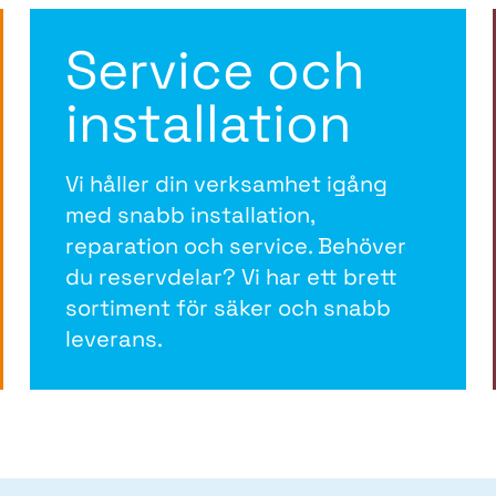
Service och
installation
Vi håller din verksamhet igång
med snabb installation,
reparation och service. Behöver
du reservdelar? Vi har ett brett
sortiment för säker och snabb
leverans.