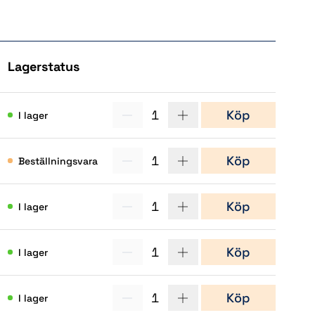
Lagerstatus
Köp
1
Köp
I lager
1
Köp
Beställningsvara
(1)
1
Köp
I lager
1
Köp
I lager
(10)
1
Köp
I lager
(1)