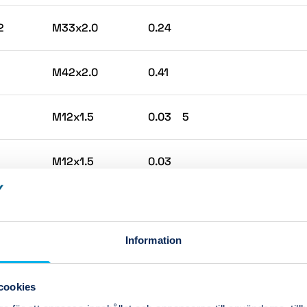
2
M33x2.0
0.24
M42x2.0
0.41
M12x1.5
0.03
5
M12x1.5
0.03
M14x1.5
0.04
Information
M16x1.5
0.05
20
cookies