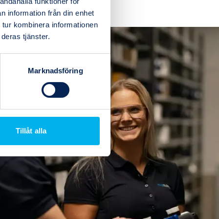
andahålla funktioner för
(4)
n information från din enhet
(12)
 tur kombinera informationen
deras tjänster.
Marknadsföring
Tillåt alla