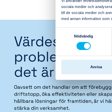
Vi använder enhetsidentifierar
sociala medier och analysera 
till de sociala medier och a
med annan information som du 
Samtyckesval
Värdeskapand
Nödvändig
problemlösare
det är vi
Avvisa
Oavsett om det handlar om att förebygg
driftstopp, öka effektiviteten eller skap
hållbara lösningar för framtiden, är vi här
stärka din verksamhet.