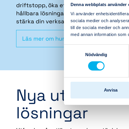
driftstopp, öka effektiviteten eller skap
Denna webbplats använder 
hållbara lösningar för framtiden, är vi här
Vi använder enhetsidentifierar
stärka din verksamhet.
sociala medier och analysera 
till de sociala medier och a
med annan information som du 
Läs mer om hur vi jobbar
Samtyckesval
Nödvändig
Nya utmaninga
Avvisa
lösningar