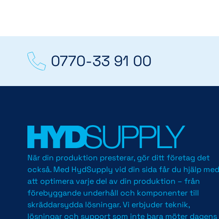
0770-33 91 00
När din produktion presterar, gör ditt företag det
också. Med HydSupply vid din sida får du hjälp me
att optimera varje del av din produktion – från
förebyggande underhåll och komponenter till
skräddarsydda lösningar. Vi erbjuder teknik,
lösningar och support som inte bara möter dagens