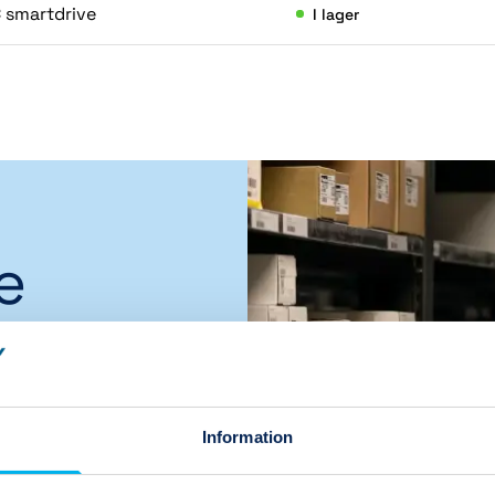
 smartdrive
I lager
(2)
(1)
e
,
Information
a