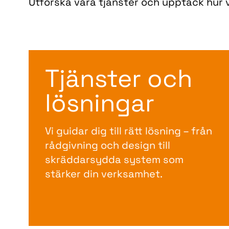
Utforska våra tjänster och upptäck hur v
Tjänster och
lösningar
Vi guidar dig till rätt lösning – från
rådgivning och design till
skräddarsydda system som
stärker din verksamhet.