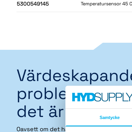
5300549145
Temperatursensor 45 C
Värdeskapand
problemlösare
det är vi
Samtycke
Oavsett om det handlar om att förebygg