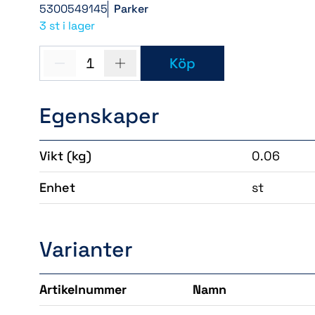
5300549145
Parker
3 st i lager
1
Köp
Egenskaper
Vikt
(kg)
0.06
Enhet
st
Varianter
Artikelnummer
Namn