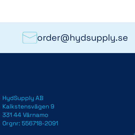
order@hydsupply.se
HydSupply AB
d
Kalkstensvägen 9
331 44 Värnamo
Orgnr: 556718-2091