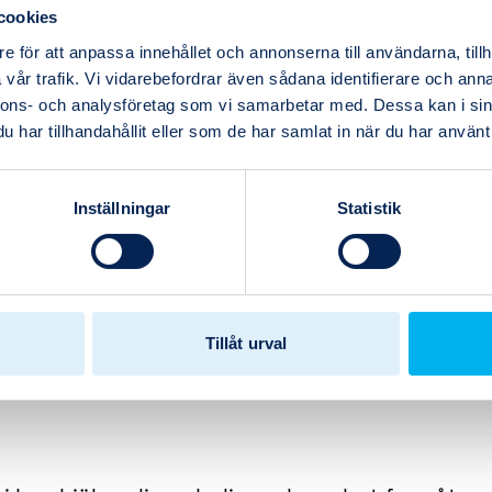
a
cookies
 för att
e för att anpassa innehållet och annonserna till användarna, tillh
vår trafik. Vi vidarebefordrar även sådana identifierare och anna
nnons- och analysföretag som vi samarbetar med. Dessa kan i sin
har tillhandahållit eller som de har samlat in när du har använt 
Inställningar
Statistik
r kräver smarta
Tillåt urval