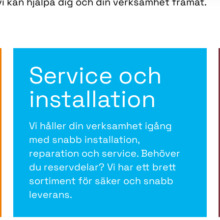
i kan hjälpa dig och din verksamhet framåt.
Service och
installation
Vi håller din verksamhet igång
med snabb installation,
reparation och service. Behöver
du reservdelar? Vi har ett brett
sortiment för säker och snabb
leverans.