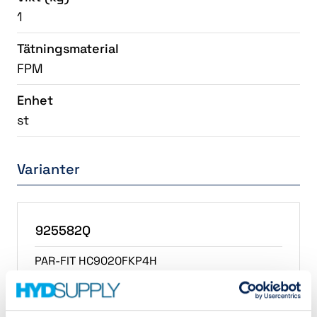
1
Tätningsmaterial
FPM
Enhet
st
Varianter
925582Q
PAR-FIT HC9020FKP4H
Lagerstatus
I lager