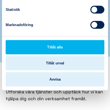
Oavsett om det handlar om att förebygga
Statistik
driftstopp, öka effektiviteten eller skapa
hållbara lösningar för framtiden, är vi här för
Marknadsföring
att stärka din verksamhet.
Läs mer om hur vi jobbar
Tillåt alla
Tillåt urval
Nya utmaningar kräver
smarta lösningar
Avvisa
Utforska våra tjänster och upptäck hur vi kan
hjälpa dig och din verksamhet framåt.