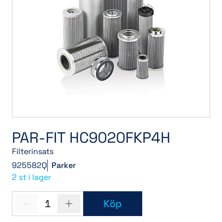
PAR-FIT HC9020FKP4H
Filterinsats
925582Q
Parker
2 st i lager
1
Köp