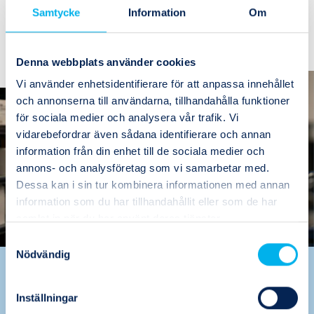
1
Köp
Samtycke
Information
Om
(2)
Denna webbplats använder cookies
Vi använder enhetsidentifierare för att anpassa innehållet
och annonserna till användarna, tillhandahålla funktioner
för sociala medier och analysera vår trafik. Vi
vidarebefordrar även sådana identifierare och annan
information från din enhet till de sociala medier och
annons- och analysföretag som vi samarbetar med.
Dessa kan i sin tur kombinera informationen med annan
information som du har tillhandahållit eller som de har
samlat in när du har använt deras tjänster.
Samtyckesval
Nödvändig
Värdeskapande
problemlösare, det är vi
Inställningar