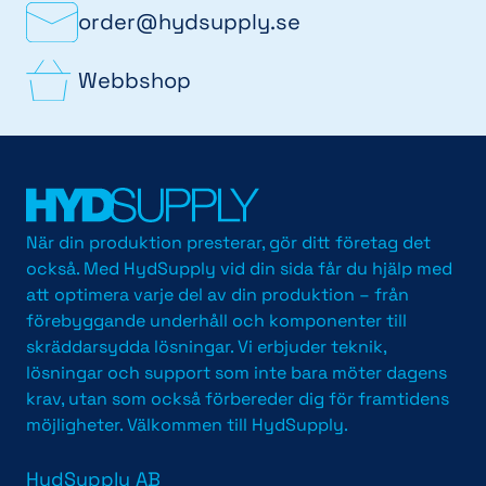
order@hydsupply.se
Webbshop
När din produktion presterar, gör ditt företag det
också. Med HydSupply vid din sida får du hjälp med
att optimera varje del av din produktion – från
förebyggande underhåll och komponenter till
skräddarsydda lösningar. Vi erbjuder teknik,
lösningar och support som inte bara möter dagens
krav, utan som också förbereder dig för framtidens
möjligheter. Välkommen till HydSupply.
HydSupply AB