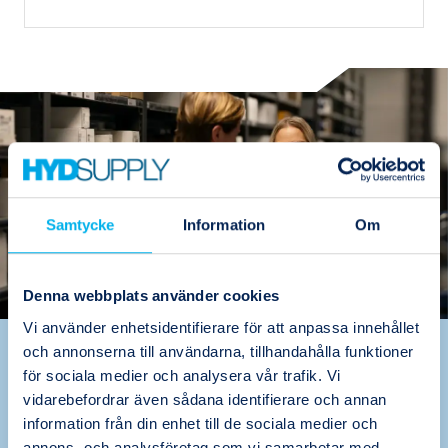
Samtycke
Information
Om
Denna webbplats använder cookies
Vi använder enhetsidentifierare för att anpassa innehållet
och annonserna till användarna, tillhandahålla funktioner
Värdeskapande
för sociala medier och analysera vår trafik. Vi
problemlösare, det är vi
vidarebefordrar även sådana identifierare och annan
information från din enhet till de sociala medier och
Oavsett om det handlar om att förebygga
annons- och analysföretag som vi samarbetar med.