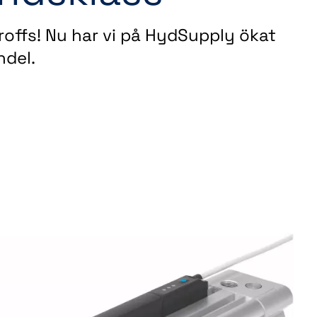
offs! Nu har vi på HydSupply ökat
ndel.