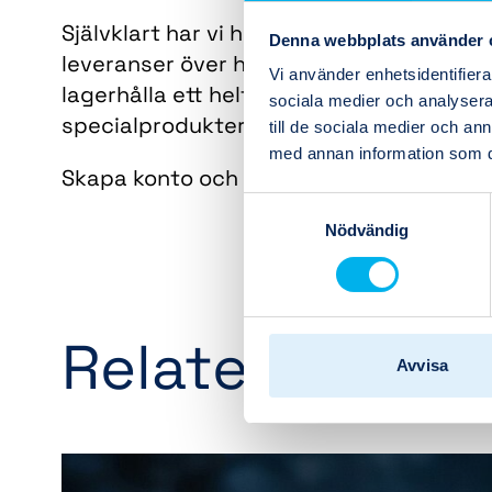
Självklart har vi hög lagerhållning av
Denna webbplats använder 
leveranser över hela landet. Vid större 
Vi använder enhetsidentifierar
lagerhålla ett helt kundanpassat sorti
sociala medier och analysera 
specialprodukter. Så att ni alltid har er
till de sociala medier och a
med annan information som du 
Skapa konto och beställ era komponente
Samtyckesval
Nödvändig
Relaterade ny
Avvisa