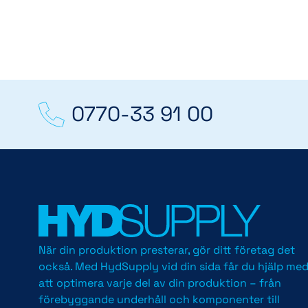
0770-33 91 00
När din produktion presterar, gör ditt företag det
också. Med HydSupply vid din sida får du hjälp me
att optimera varje del av din produktion – från
förebyggande underhåll och komponenter till