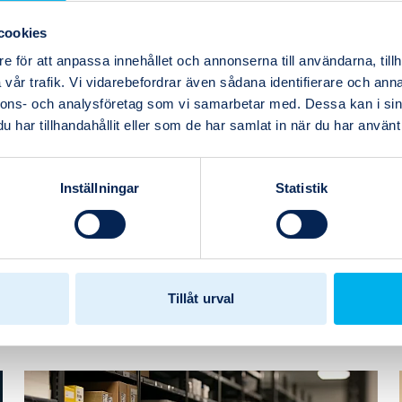
 standardkomponenter och med snabba
cookies
behov kan vi dessutom för er räkning
e för att anpassa innehållet och annonserna till användarna, tillh
ment av både standard- som
vår trafik. Vi vidarebefordrar även sådana identifierare och anna
a viktigaste pneumatikprodukter tillgängliga.
nnons- och analysföretag som vi samarbetar med. Dessa kan i sin
har tillhandahållit eller som de har samlat in när du har använt 
r i vår webshop.
Inställningar
Statistik
heter
Tillåt urval