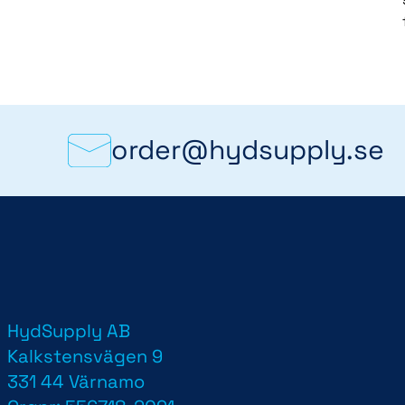
order@hydsupply.se
HydSupply AB
d
Kalkstensvägen 9
331 44 Värnamo