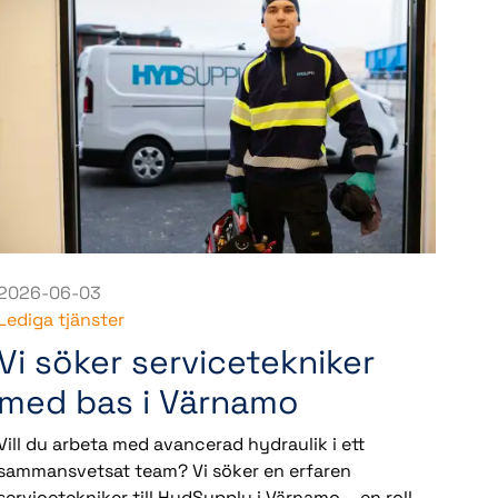
2026-06-03
Lediga tjänster
Vi söker servicetekniker
med bas i Värnamo
Vill du arbeta med avancerad hydraulik i ett
sammansvetsat team? Vi söker en erfaren
servicetekniker till HydSupply i Värnamo – en roll