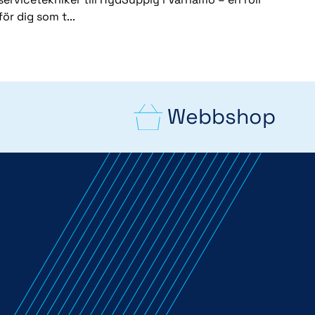
för dig som t...
Webbshop